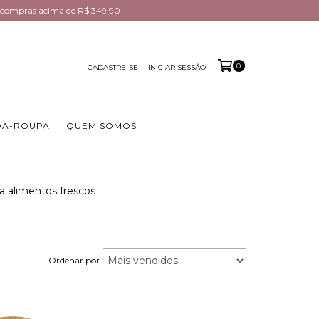
em compras acima de R$ 349,90
0
CADASTRE-SE
INICIAR SESSÃO
DA-ROUPA
QUEM SOMOS
a alimentos frescos
Ordenar por