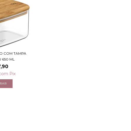
CO COM TAMPA
 650 ML
,90
com
Pix