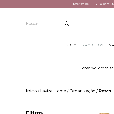
Frete fixo de R$ 14,90 para 
INÍCIO
PRODUTOS
MA
Conserve, organize
Início
Lavize Home
Organização
Potes 
/
/
/
Filtros