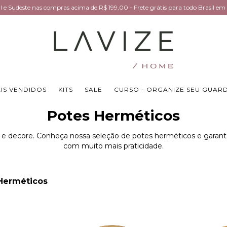
Sul e Sudeste nas compras acima de R$ 199,00 - Frete grátis para todo Brasil 
IS VENDIDOS
KITS
SALE
CURSO - ORGANIZE SEU GUAR
Potes Herméticos
 e decore. Conheça nossa seleção de potes herméticos e garant
com muito mais praticidade.
Herméticos