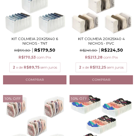
KIT COLMEIA 20X25X40 6
KIT COLMEIA 20X25X40 4
NICHOS - TNT
NICHOS - PVC
R$179,50
R$224,50
R$199,50
R$249,50
R$170,53
com
Pix
R$213,28
com
Pix
2
x de
R$89,75
sem juros
2
x de
R$112,25
sem juros
10
%
OFF
10
%
OFF