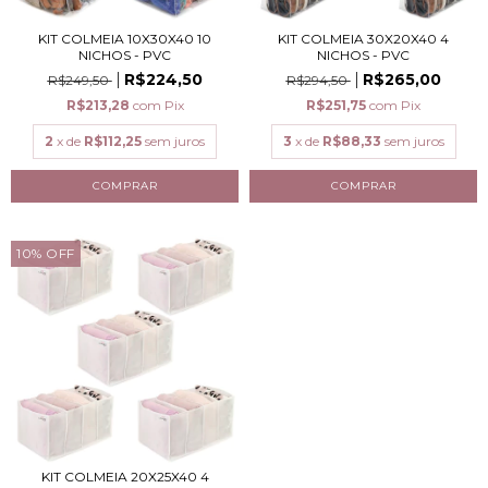
KIT COLMEIA 10X30X40 10
KIT COLMEIA 30X20X40 4
NICHOS - PVC
NICHOS - PVC
R$224,50
R$265,00
R$249,50
R$294,50
R$213,28
com
Pix
R$251,75
com
Pix
2
x de
R$112,25
sem juros
3
x de
R$88,33
sem juros
10
%
OFF
KIT COLMEIA 20X25X40 4