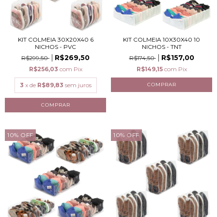
KIT COLMEIA 30X20X40 6
KIT COLMEIA 10X30X40 10
NICHOS - PVC
NICHOS - TNT
R$269,50
R$157,00
R$299,50
R$174,50
R$256,03
com
Pix
R$149,15
com
Pix
3
x de
R$89,83
sem juros
10
%
OFF
10
%
OFF