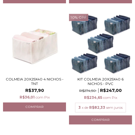
10
%
OFF
COLMEIA 20X25X40 4 NICHOS -
KIT COLMEIA 20X25X40 6
TNT
NICHOS - PVC
R$37,90
R$247,00
R$274,50
R$36,01
com
Pix
R$234,65
com
Pix
3
x de
R$82,33
sem juros