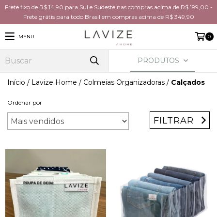
Frete fixo de R$ 14,90 para Sul e Sudeste nas compras acima de R$ 199,00 -
Frete grátis para todo Brasil em compras acima de R$ 349,90
MENU
0
PRODUTOS
Início
/
Lavize Home
/
Colmeias Organizadoras
/
Calçados
Ordenar por
FILTRAR