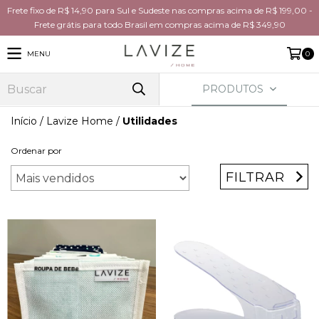
Frete fixo de R$ 14,90 para Sul e Sudeste nas compras acima de R$ 199,00 -
Frete grátis para todo Brasil em compras acima de R$ 349,90
MENU
0
PRODUTOS
Início
/
Lavize Home
/
Utilidades
Ordenar por
FILTRAR