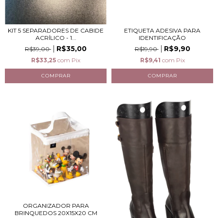
ETIQUETA ADESIVA PARA
KIT 5 SEPARADORES DE CABIDE
IDENTIFICAÇÃO
ACRÍLICO - 1...
R$9,90
R$35,00
R$19,90
R$39,00
R$9,41
com
Pix
R$33,25
com
Pix
ORGANIZADOR PARA
BRINQUEDOS 20X15X20 CM