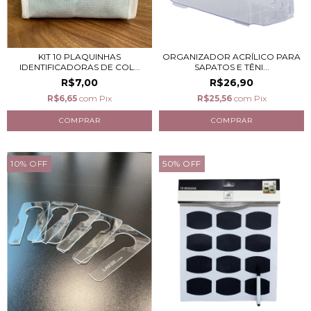
KIT 10 PLAQUINHAS
ORGANIZADOR ACRÍLICO PARA
IDENTIFICADORAS DE COL...
SAPATOS E TÊNI...
R$7,00
R$26,90
R$6,65
com
Pix
R$25,56
com
Pix
10
%
OFF
50
%
OFF