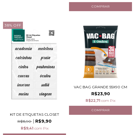
38
%
OFF
VAC BAG GRANDE 55X90 CM
R$23,90
R$22,71
com
Pix
KIT DE ETIQUETAS CLOSET
R$9,90
R$15,90
R$9,41
com
Pix