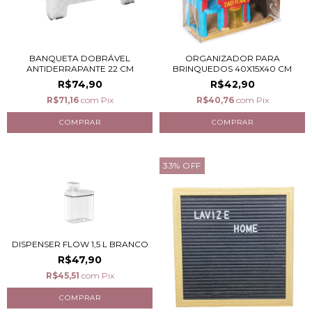
BANQUETA DOBRÁVEL
ORGANIZADOR PARA
ANTIDERRAPANTE 22 CM
BRINQUEDOS 40X15X40 CM
R$74,90
R$42,90
R$71,16
com
Pix
R$40,76
com
Pix
33
%
OFF
DISPENSER FLOW 1,5 L BRANCO
R$47,90
R$45,51
com
Pix