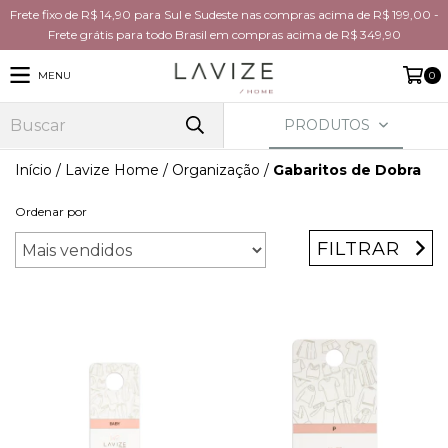
Frete fixo de R$ 14,90 para Sul e Sudeste nas compras acima de R$ 199,00 -
Frete grátis para todo Brasil em compras acima de R$ 349,90
MENU
0
PRODUTOS
Início
/
Lavize Home
/
Organização
/
Gabaritos de Dobra
Ordenar por
FILTRAR