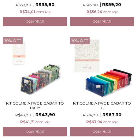
R$35,80
R$59,20
R$39,80
R$65,80
R$34,01
com
Pix
R$56,24
com
Pix
10
%
OFF
10
%
OFF
KIT COLMEIA PVC E GABARITO
KIT COLMEIA PVC E GABARITO
BABY
G
R$43,90
R$67,30
R$48,80
R$74,80
R$41,71
com
Pix
R$63,94
com
Pix