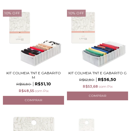
10
%
OFF
10
%
OFF
KIT COLMEIA TNT E GABARITO
KIT COLMEIA TNT E GABARITO G
M
R$56,50
R$62,80
R$51,10
R$56,80
R$53,68
com
Pix
R$48,55
com
Pix