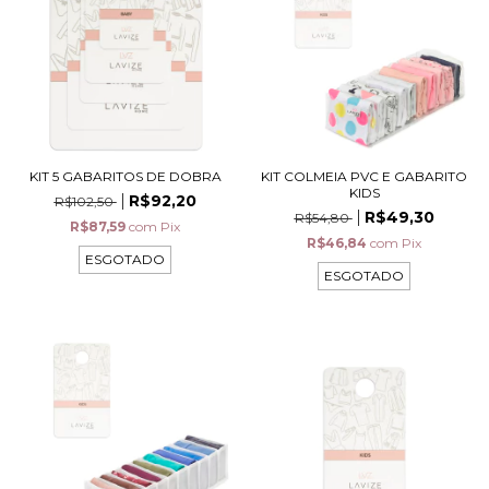
KIT 5 GABARITOS DE DOBRA
KIT COLMEIA PVC E GABARITO
KIDS
R$92,20
R$102,50
R$49,30
R$54,80
R$87,59
com
Pix
R$46,84
com
Pix
ESGOTADO
ESGOTADO