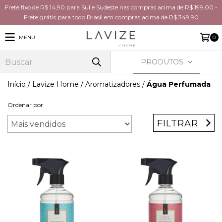
Frete fixo de R$ 14,90 para Sul e Sudeste nas compras acima de R$ 199,00 -
Frete grátis para todo Brasil em compras acima de R$ 349,90
MENU
0
PRODUTOS
Início
/
Lavize Home
/
Aromatizadores
/
Água Perfumada
Ordenar por
FILTRAR