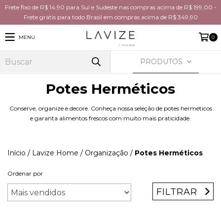
Frete fixo de R$ 14,90 para Sul e Sudeste nas compras acima de R$ 199,00 -
Frete grátis para todo Brasil em compras acima de R$ 349,90
MENU
0
PRODUTOS
Potes Herméticos
Conserve, organize e decore. Conheça nossa seleção de potes herméticos
e garanta alimentos frescos com muito mais praticidade.
Início
/
Lavize Home
/
Organização
/
Potes Herméticos
Ordenar por
FILTRAR