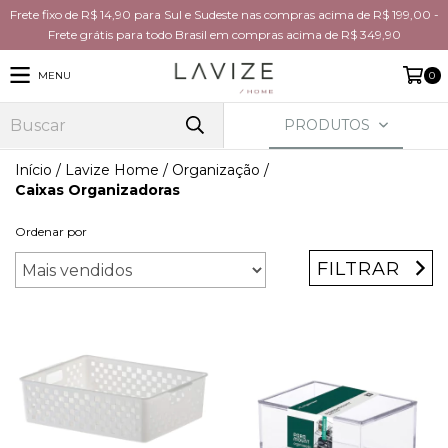
Frete fixo de R$ 14,90 para Sul e Sudeste nas compras acima de R$ 199,00 -
Frete grátis para todo Brasil em compras acima de R$ 349,90
MENU
0
PRODUTOS
Início
/
Lavize Home
/
Organização
/
Caixas Organizadoras
Ordenar por
FILTRAR