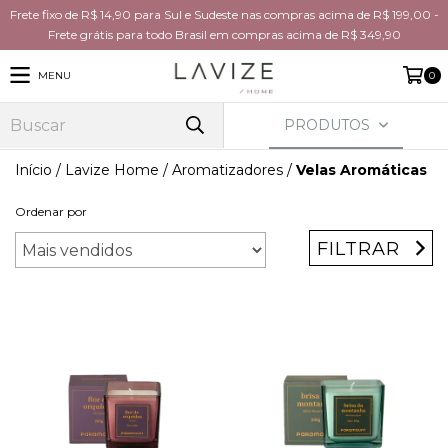
Frete fixo de R$ 14,90 para Sul e Sudeste nas compras acima de R$ 199,00 -
Frete grátis para todo Brasil em compras acima de R$ 349,90
MENU
0
PRODUTOS
Início
/
Lavize Home
/
Aromatizadores
/
Velas Aromáticas
Ordenar por
FILTRAR