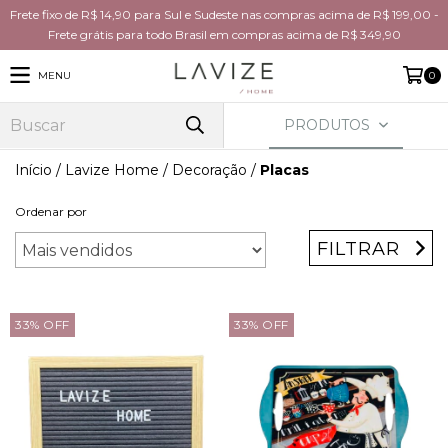
Frete fixo de R$ 14,90 para Sul e Sudeste nas compras acima de R$ 199,00 -
Frete grátis para todo Brasil em compras acima de R$ 349,90
MENU
0
PRODUTOS
Início
/
Lavize Home
/
Decoração
/
Placas
Ordenar por
FILTRAR
33
%
OFF
33
%
OFF