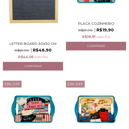
PLACA COZINHEIRO
R$19,90
R$29,90
R$18,91
com
Pix
LETTER BOARD 30X30 CM
R$46,90
R$69,90
R$44,56
com
Pix
33
%
OFF
33
%
OFF