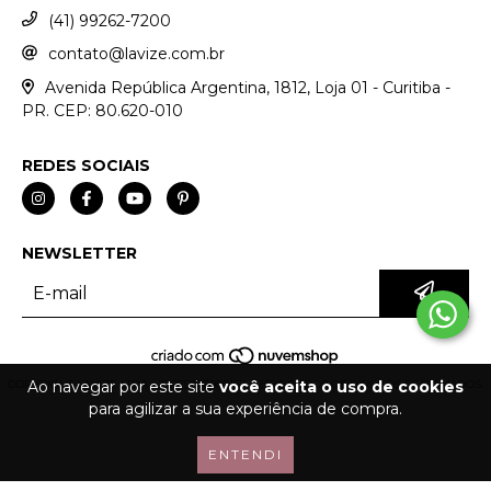
(41) 99262-7200
contato@lavize.com.br
Avenida República Argentina, 1812, Loja 01 - Curitiba -
PR. CEP: 80.620-010
REDES SOCIAIS
NEWSLETTER
Ao navegar por este site
você aceita o uso de cookies
COPYRIGHT LAVIZE LTDA - 32075776000167 - 2026. TODOS OS DIREITOS RESERVADOS.
para agilizar a sua experiência de compra.
ENTENDI