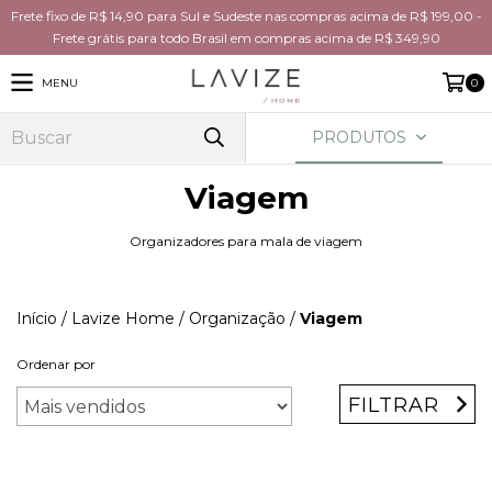
Frete fixo de R$ 14,90 para Sul e Sudeste nas compras acima de R$ 199,00 -
Frete grátis para todo Brasil em compras acima de R$ 349,90
MENU
0
PRODUTOS
Viagem
Organizadores para mala de viagem
Início
/
Lavize Home
/
Organização
/
Viagem
Ordenar por
FILTRAR